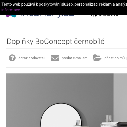
Tento web používá k poskytování služeb, personalizaci reklam a analý
informace
Typ místnosti
Doplňky BoConcept černobílé
dotaz dodavateli
poslat e-mailem
přidat do můj 