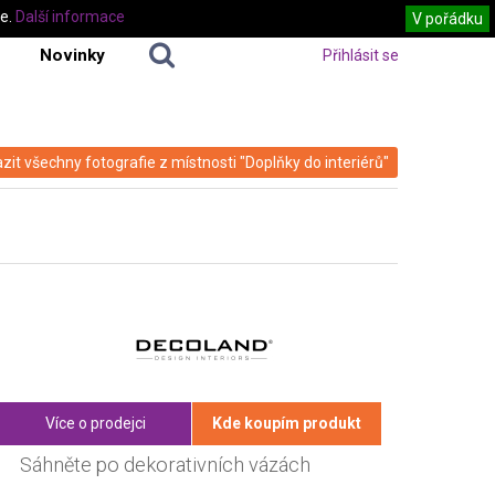
te.
Další informace
V pořádku
Novinky
Přihlásit se
zit všechny fotografie z místnosti "Doplňky do interiérů"
Více o prodejci
Kde koupím produkt
Sáhněte po dekorativních vázách