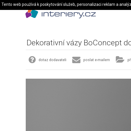
Tento web používá k poskytování služeb, personalizaci reklam a analý
Dekorativní vázy BoConcept do
dotaz dodavateli
poslat e-mailem
př