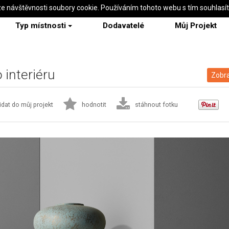
ze návštěvnosti soubory cookie. Používáním tohoto webu s tím souhlasí
Typ místnosti
Dodavatelé
Můj Projekt
 interiéru
Zobra
idat do můj projekt
hodnotit
stáhnout fotku