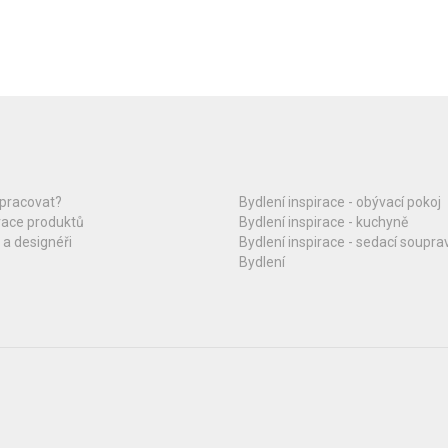
upracovat?
Bydlení inspirace - obývací pokoj
race produktů
Bydlení inspirace - kuchyně
 a designéři
Bydlení inspirace - sedací soupra
Bydlení