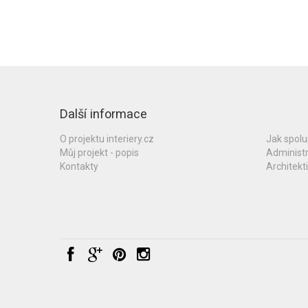
Další informace
O projektu interiery.cz
Jak spol
Můj projekt - popis
Administ
Kontakty
Architekti