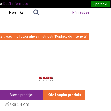
te.
Další informace
V pořádku
Novinky
Přihlásit se
zit všechny fotografie z místnosti "Doplňky do interiérů"
Více o prodejci
Kde koupím produkt
Výška 54 cm.