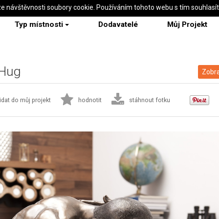
ze návštěvnosti soubory cookie. Používáním tohoto webu s tím souhlasí
Typ místnosti
Dodavatelé
Můj Projekt
 Hug
Zobra
idat do můj projekt
hodnotit
stáhnout fotku