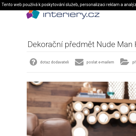
Tento web používá k poskytování služeb, personalizaci reklam a analý
Dekorační předmět Nude Man
dotaz dodavateli
poslat e-mailem
př