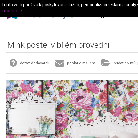
Tento web používá k poskytování služeb, personalizaci reklam a analý
informace
Typ místnosti
Mink postel v bílém provední
dotaz dodavateli
poslat e-mailem
přidat do můj 