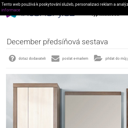
Tento web používá k poskytování služeb, personalizaci reklam a analý
informace
Typ místnosti
December předsíňová sestava
dotaz dodavateli
poslat e-mailem
přidat do můj 