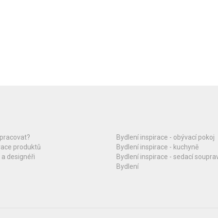
upracovat?
Bydlení inspirace - obývací pokoj
race produktů
Bydlení inspirace - kuchyně
 a designéři
Bydlení inspirace - sedací soupra
Bydlení