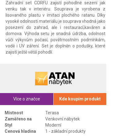
Zahradní set CORFU zajistí pohodlné sezení jak
venku tak v interiéru. Souprava je vyrobena z
lisovaného plastu v imitaci plochého ratanu. Díky
vysoké odolnosti materiálu je souprava vhodná jako
posezení do zahrad, ale i restaurací,kaváren a
domova. Výhoda setu je snadná údržba, odolnost
vůči výkyvům počasí, povětrnostním podmínkám,
vodě i UV záření. Set je doplněn o podušky, které
zajistí ještě větší pohodlí.
Více o značce
Kde koupím produkt
Místnost
Terasa
Zaměřeno na
Venkovní nábytek
Styl
Moderní
Cenová hladina
1 - základní produkty