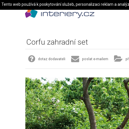
Tento web používá k poskytování služeb, personalizaci reklam a analý
Corfu zahradní set
dotaz dodavateli
poslat e-mailem
př