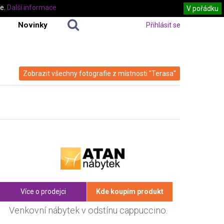
te.
Další informace
V pořádku
Novinky
Přihlásit se
Zobrazit všechny fotografie z místnosti "Terasa"
Více o prodejci
Kde koupím produkt
Venkovní nábytek v odstínu cappuccino.