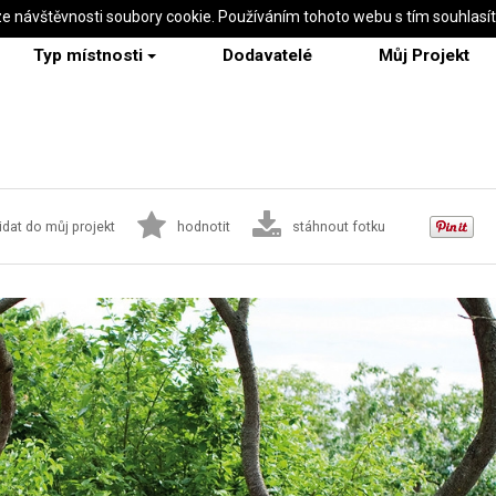
ze návštěvnosti soubory cookie. Používáním tohoto webu s tím souhlasí
Typ místnosti
Dodavatelé
Můj Projekt
idat do můj projekt
hodnotit
stáhnout fotku