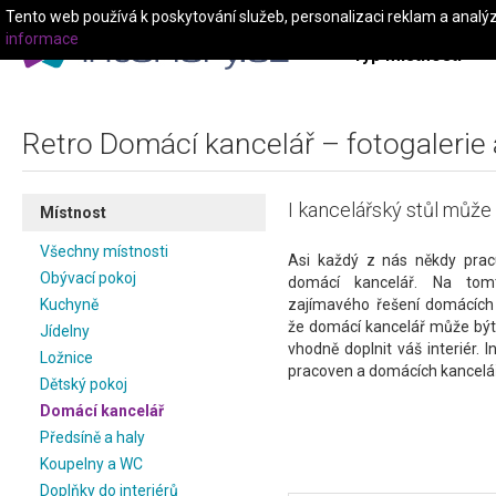
Tento web používá k poskytování služeb, personalizaci reklam a analý
informace
Typ místnosti
Retro Domácí kancelář – fotogalerie 
I kancelářský stůl může m
Místnost
Všechny místnosti
Asi každý z nás někdy pra
Obývací pokoj
domácí kancelář. Na to
Kuchyně
zajímavého řešení domácích 
že domácí kancelář může být
Jídelny
vhodně doplnit váš interiér. I
Ložnice
pracoven a domácích kancelář
Dětský pokoj
Domácí kancelář
Předsíně a haly
Koupelny a WC
Doplňky do interiérů