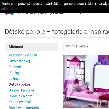
Tento web používá k poskytování služeb, personalizaci reklam a analý
informace
Typ místnosti
Dětské pokoje – fotogalerie a inspir
Místnost
Všechny místnosti
Obývací pokoj
Kuchyně
Jídelny
Ložnice
Dětský pokoj
Domácí kancelář
Předsíně a haly
Koupelny a WC
Doplňky do interiérů