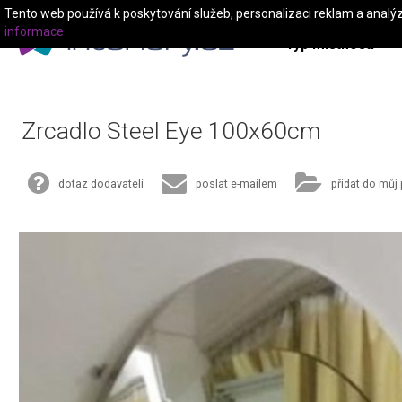
Tento web používá k poskytování služeb, personalizaci reklam a analý
informace
Typ místnosti
Zrcadlo Steel Eye 100x60cm
dotaz dodavateli
poslat e-mailem
přidat do můj 