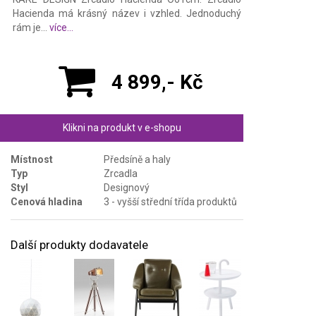
Hacienda má krásný název i vzhled. Jednoduchý
rám je...
více...
4 899,- Kč
Klikni na produkt v e-shopu
Místnost
Předsíně a haly
Typ
Zrcadla
Styl
Designový
Cenová hladina
3 - vyšší střední třída produktů
Další produkty dodavatele