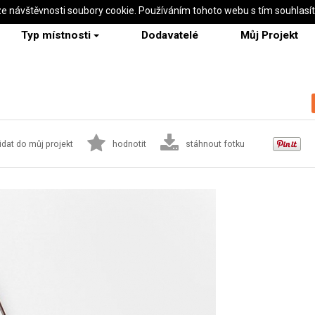
ze návštěvnosti soubory cookie. Používáním tohoto webu s tím souhlasí
Typ místnosti
Dodavatelé
Můj Projekt
idat do můj projekt
hodnotit
stáhnout fotku