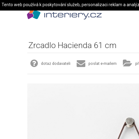
Tento web používá k poskytování služeb, personalizaci reklam a analý
Zrcadlo Hacienda 61 cm
dotaz dodavateli
poslat e-mailem
př