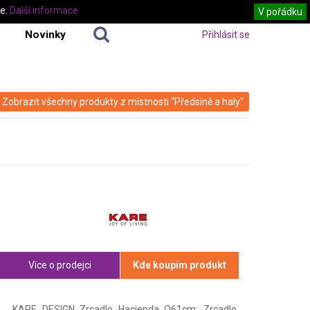
te.
Další informace
V pořádku
Novinky
Přihlásit se
Zobrazit všechny produkty z místnosti "Předsíně a haly"
Více o prodejci
Kde koupím produkt
KARE DESIGN Zrcadlo Hacienda O61cm: Zrcadlo