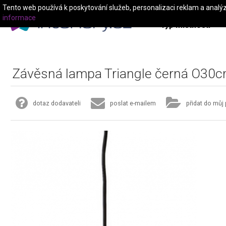
Tento web používá k poskytování služeb, personalizaci reklam a analý
informace
Typ místnosti
Závěsná lampa Triangle černá O30
dotaz dodavateli
poslat e-mailem
přidat do můj 