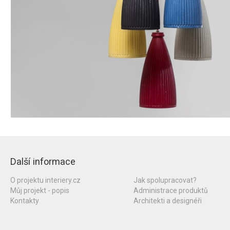
Další informace
O projektu interiery.cz
Jak spolupracovat?
Můj projekt - popis
Administrace produktů
Kontakty
Architekti a designéři