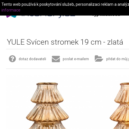
Tento web používá k poskytování služeb, personalizaci reklam a analý
informace
Typ místnosti
YULE Svícen stromek 19 cm - zlatá
dotaz dodavateli
poslat e-mailem
přidat do můj 