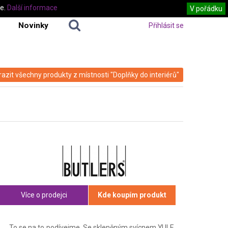
te.
Další informace
V pořádku
Novinky
Přihlásit se
azit všechny produkty z místnosti "Doplňky do interiérů"
Více o prodejci
Kde koupím produkt
To se na to podívejme. Se skleněným svícnem YULE