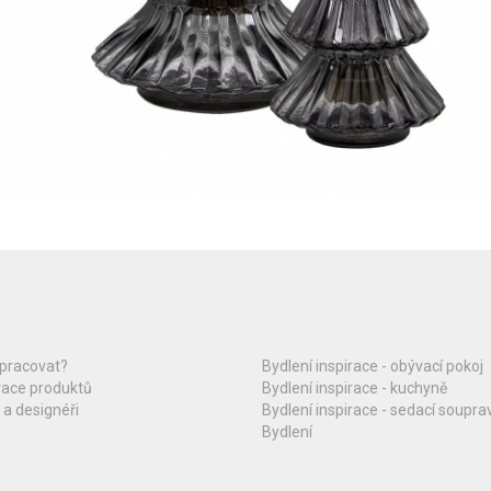
upracovat?
Bydlení inspirace - obývací pokoj
race produktů
Bydlení inspirace - kuchyně
 a designéři
Bydlení inspirace - sedací soupra
Bydlení