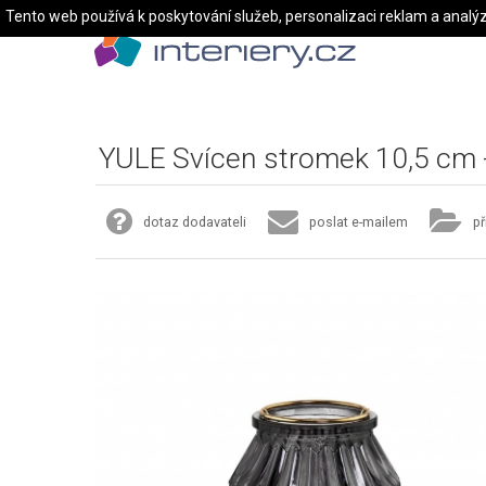
Tento web používá k poskytování služeb, personalizaci reklam a analý
YULE Svícen stromek 10,5 cm 
dotaz dodavateli
poslat e-mailem
př