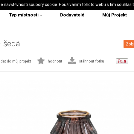
ze návštěvnosti soubory cookie. Používáním tohoto webu s tím souhlasí
Typ místnosti
Dodavatelé
Můj Projekt
- šedá
Zobr
idat do můj projekt
hodnotit
stáhnout fotku