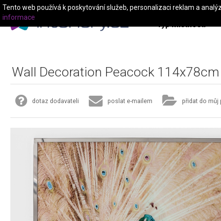
Tento web používá k poskytování služeb, personalizaci reklam a analý
informace
Typ místnosti
Wall Decoration Peacock 114x78cm
dotaz dodavateli
poslat e-mailem
přidat do můj 