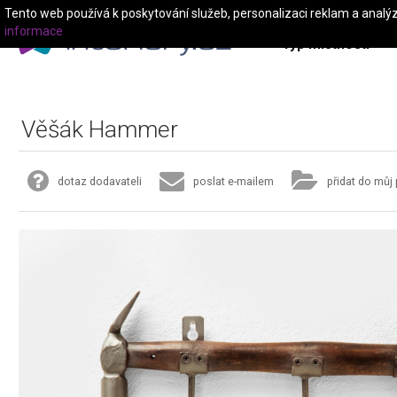
Tento web používá k poskytování služeb, personalizaci reklam a analý
informace
Typ místnosti
Věšák Hammer
dotaz dodavateli
poslat e-mailem
přidat do můj 