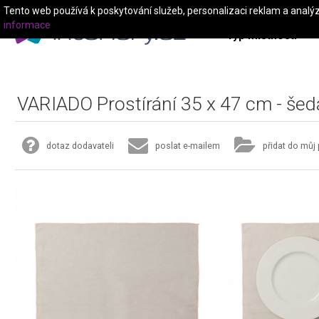
Tento web používá k poskytování služeb, personalizaci reklam a analý
informace
Typ místnosti
VARIADO Prostírání 35 x 47 cm - šed
dotaz dodavateli
poslat e-mailem
přidat do můj 