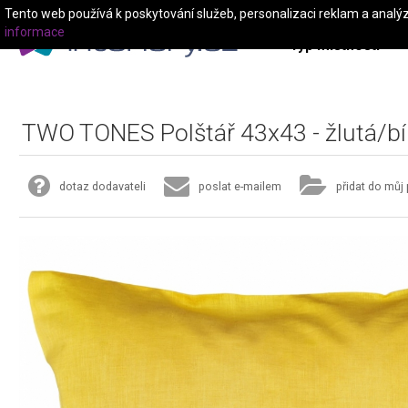
Tento web používá k poskytování služeb, personalizaci reklam a analý
informace
Typ místnosti
TWO TONES Polštář 43x43 - žlutá/bí
dotaz dodavateli
poslat e-mailem
přidat do můj 