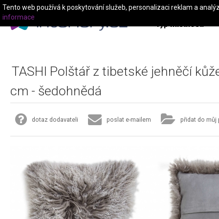
Tento web používá k poskytování služeb, personalizaci reklam a analý
informace
Typ místnosti
TASHI Polštář z tibetské jehněčí ků
cm - šedohnědá
dotaz dodavateli
poslat e-mailem
přidat do můj 