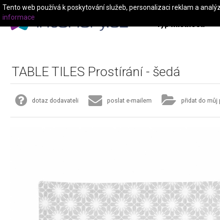
Tento web používá k poskytování služeb, personalizaci reklam a analý
informace
Typ místnosti
TABLE TILES Prostírání - šedá
dotaz dodavateli
poslat e-mailem
přidat do můj 