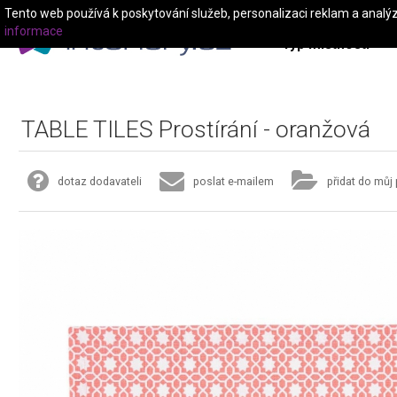
Tento web používá k poskytování služeb, personalizaci reklam a analý
informace
Typ místnosti
TABLE TILES Prostírání - oranžová
dotaz dodavateli
poslat e-mailem
přidat do můj 