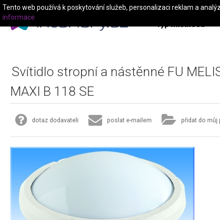
Tento web používá k poskytování služeb, personalizaci reklam a analý
informace
Typ místnosti
Svítidlo stropní a nástěnné FU MEL
MAXI B 118 SE
dotaz dodavateli
poslat e-mailem
přidat do můj 