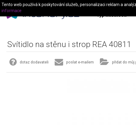
Tento web používá k poskytování služeb, personalizaci reklam a analý
informace
Typ místnosti
Svítidlo na stěnu i strop REA 40811
dotaz dodavateli
poslat e-mailem
přidat do můj 