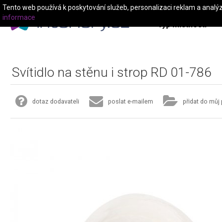
Tento web používá k poskytování služeb, personalizaci reklam a analý
informace
Typ místnosti
Svítidlo na stěnu i strop RD 01-786
dotaz dodavateli
poslat e-mailem
přidat do můj 