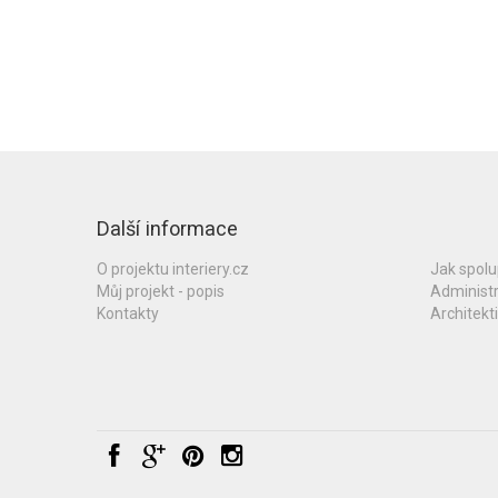
Další informace
O projektu interiery.cz
Jak spol
Můj projekt - popis
Administ
Kontakty
Architekti