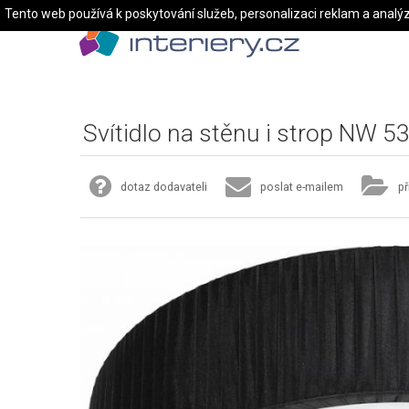
Tento web používá k poskytování služeb, personalizaci reklam a analý
Svítidlo na stěnu i strop NW 5
dotaz dodavateli
poslat e-mailem
př