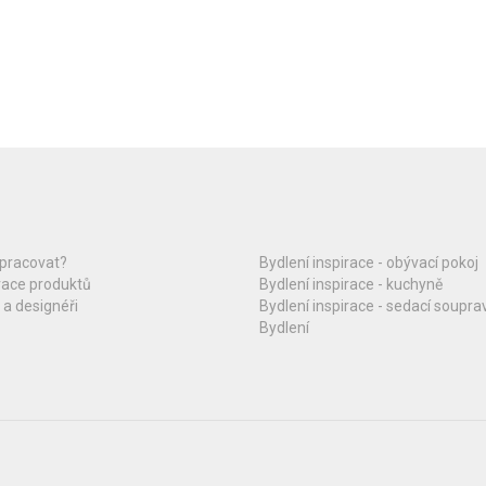
upracovat?
Bydlení inspirace - obývací pokoj
race produktů
Bydlení inspirace - kuchyně
 a designéři
Bydlení inspirace - sedací soupra
Bydlení