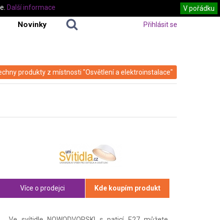
te.
Další informace
V pořádku
Novinky
Přihlásit se
echny produkty z místnosti "Osvětlení a elektroinstalace"
Více o prodejci
Kde koupím produkt
Ve svítidle NOWODVORSKI s paticí E27 můžete