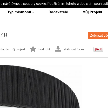
ze návštěvnosti soubory cookie. Používáním tohoto webu s tím souhlasí
Typ místnosti
Dodavatelé
Můj Projekt
348
Zobrazit vš
idat do můj projekt
hodnotit
stáhnout fotku