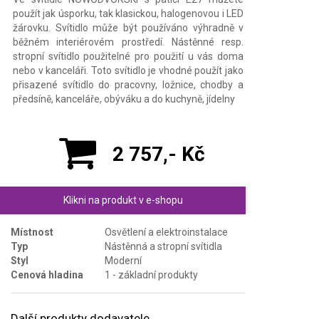
použít jak úsporku, tak klasickou, halogenovou i LED
žárovku. Svítidlo může být používáno výhradně v
běžném interiérovém prostředí. Nástěnné resp.
stropní svítidlo použitelné pro použití u vás doma
nebo v kanceláři. Toto svítidlo je vhodné použít jako
přisazené svítidlo do pracovny, ložnice, chodby a
předsíně, kanceláře, obýváku a do kuchyně, jídelny
2 757,- Kč
Klikni na produkt v e-shopu
Místnost
Osvětlení a elektroinstalace
Typ
Nástěnná a stropní svítidla
Styl
Moderní
Cenová hladina
1 - základní produkty
Další produkty dodavatele