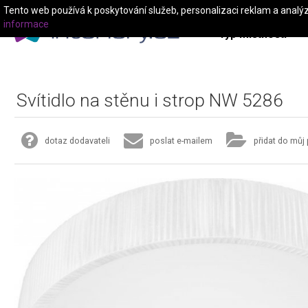
Tento web používá k poskytování služeb, personalizaci reklam a analý
informace
Typ místnosti
Svítidlo na stěnu i strop NW 5286
dotaz dodavateli
poslat e-mailem
přidat do můj 