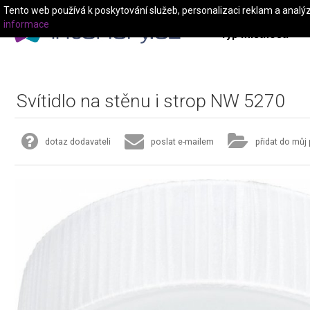
Tento web používá k poskytování služeb, personalizaci reklam a analý
informace
Typ místnosti
Svítidlo na stěnu i strop NW 5270
dotaz dodavateli
poslat e-mailem
přidat do můj 