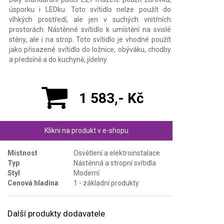
úsporku i LEDku. Toto svítidlo nelze použít do
vlhkých prostředí, ale jen v suchých vnitřních
prostorách. Nástěnné svítidlo k umístění na svislé
stěny, ale i na strop. Toto svítidlo je vhodné použít
jako přisazené svítidlo do ložnice, obýváku, chodby
a předsíně a do kuchyně, jídelny
1 583,- Kč
Klikni na produkt v e-shopu
Místnost
Osvětlení a elektroinstalace
Typ
Nástěnná a stropní svítidla
Styl
Moderní
Cenová hladina
1 - základní produkty
Další produkty dodavatele