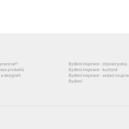
upracovat?
Bydlení inspirace - obývací pokoj
race produktů
Bydlení inspirace - kuchyně
 a designéři
Bydlení inspirace - sedací soupra
Bydlení