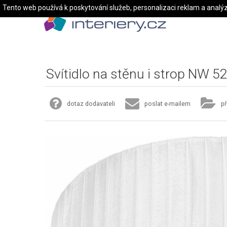
Tento web používá k poskytování služeb, personalizaci reklam a analý
Svítidlo na stěnu i strop NW 5
dotaz dodavateli
poslat e-mailem
př