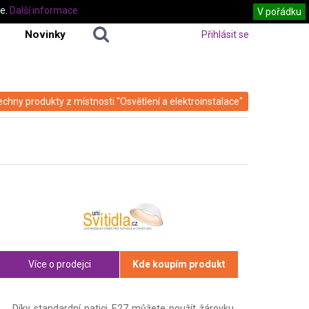
te.
Další informace
V pořádku
Novinky
Přihlásit se
echny produkty z místnosti "Osvětlení a elektroinstalace"
Více o prodejci
Kde koupím produkt
Díky standardní patici E27 můžete použít žárovku,