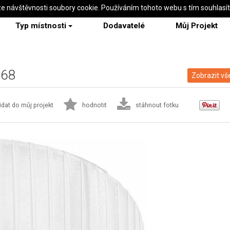
ze návštěvnosti soubory cookie. Používáním tohoto webu s tím souhlasí
Typ místnosti
Dodavatelé
Můj Projekt
268
Zobrazit vš
idat do můj projekt
hodnotit
stáhnout fotku