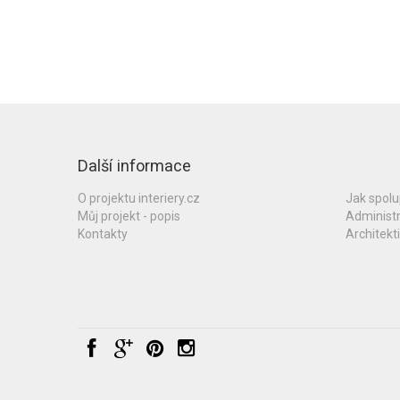
Další informace
O projektu interiery.cz
Jak spol
Můj projekt - popis
Administ
Kontakty
Architekti