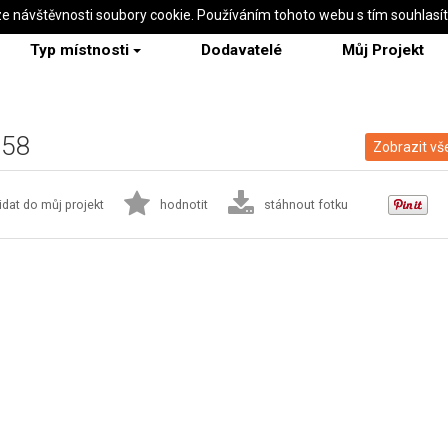
ze návštěvnosti soubory cookie. Používáním tohoto webu s tím souhlasí
Typ místnosti
Dodavatelé
Můj Projekt
258
Zobrazit vš
idat do můj projekt
hodnotit
stáhnout fotku