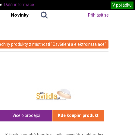
te.
Další informace
V pořádku
Novinky
Přihlásit se
echny produkty z místnosti "Osvětlení a elektroinstalace"
Více o prodejci
Kde koupím produkt
K finální podobě tohoto svítidla, vývojáři zvolili patici