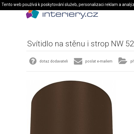
Tento web používá k poskytování služeb, personalizaci reklam a analý
Svítidlo na stěnu i strop NW 5
dotaz dodavateli
poslat e-mailem
př