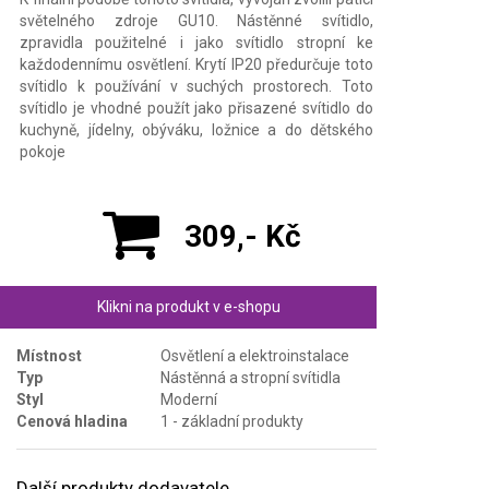
světelného zdroje GU10. Nástěnné svítidlo,
zpravidla použitelné i jako svítidlo stropní ke
každodennímu osvětlení. Krytí IP20 předurčuje toto
svítidlo k používání v suchých prostorech. Toto
svítidlo je vhodné použít jako přisazené svítidlo do
kuchyně, jídelny, obýváku, ložnice a do dětského
pokoje
309,- Kč
Klikni na produkt v e-shopu
Místnost
Osvětlení a elektroinstalace
Typ
Nástěnná a stropní svítidla
Styl
Moderní
Cenová hladina
1 - základní produkty
Další produkty dodavatele