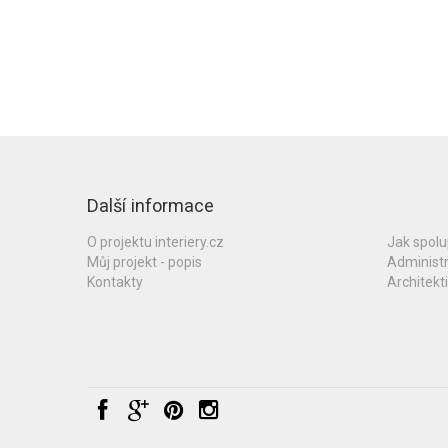
Další informace
O projektu interiery.cz
Jak spol
Můj projekt - popis
Administ
Kontakty
Architekti