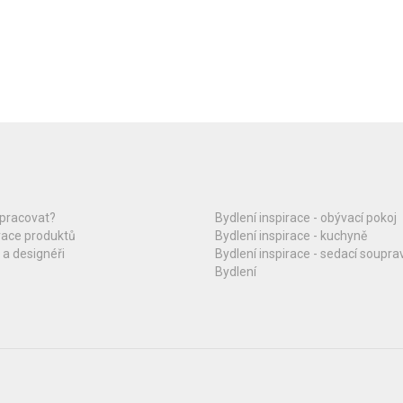
upracovat?
Bydlení inspirace - obývací pokoj
race produktů
Bydlení inspirace - kuchyně
 a designéři
Bydlení inspirace - sedací soupra
Bydlení