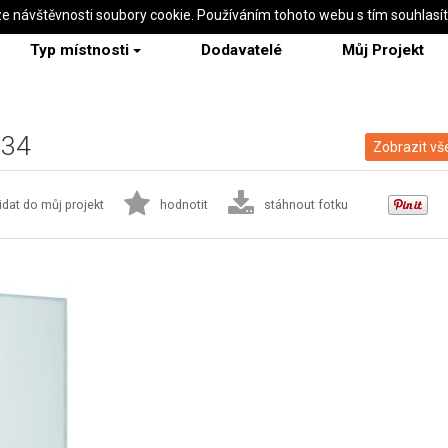
ze návštěvnosti soubory cookie. Používáním tohoto webu s tím souhlasí
Typ místnosti
Dodavatelé
Můj Projekt
134
Zobrazit vš
idat do můj projekt
hodnotit
stáhnout fotku