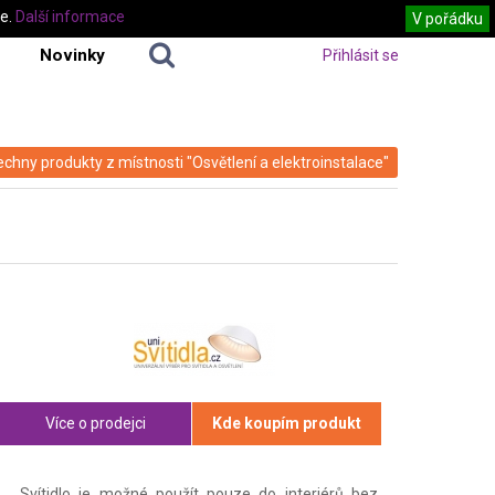
te.
Další informace
V pořádku
Novinky
Přihlásit se
echny produkty z místnosti "Osvětlení a elektroinstalace"
Více o prodejci
Kde koupím produkt
Svítidlo je možné použít pouze do interiérů bez