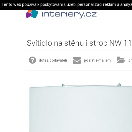
Tento web používá k poskytování služeb, personalizaci reklam a analý
Svítidlo na stěnu i strop NW 1
dotaz dodavateli
poslat e-mailem
př