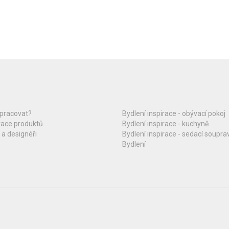
upracovat?
Bydlení inspirace - obývací pokoj
race produktů
Bydlení inspirace - kuchyně
 a designéři
Bydlení inspirace - sedací soupra
Bydlení