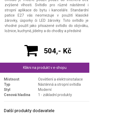
zvýšené vlhosti. Svítidlo pro různé nástěnné i
stropní aplikace do bytu i kanceláře. Standardní
patice E27 vás neomezuje v použití klasické
žárovky, úsporky či LED žárovky. Toto svítidlo je
vhodné použít jako přisazené svítidlo do obýváku,
ložnice, kuchyně, jídelny a do chodby a předsíně
504,- Kč
Klikni na produkt v e-shopu
Místnost
Osvětlení a elektroinstalace
Typ
Nástěnná a stropní svítidla
Styl
Moderní
Cenová hladina
1 - základní produkty
Další produkty dodavatele