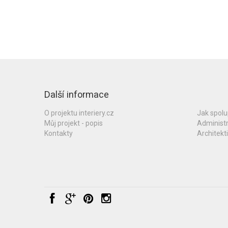
Další informace
O projektu interiery.cz
Jak spol
Můj projekt - popis
Administ
Kontakty
Architekti