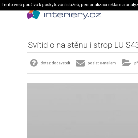
Tento web používá k poskytování služeb, personalizaci reklam a analý
Svítidlo na stěnu i strop LU S
dotaz dodavateli
poslat e-mailem
př