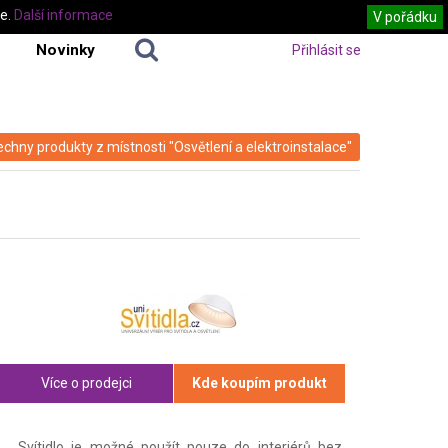
te.
Další informace
V pořádku
Novinky
Přihlásit se
echny produkty z místnosti "Osvětlení a elektroinstalace"
Více o prodejci
Kde koupím produkt
Svítidlo je možné použít pouze do interiérů bez