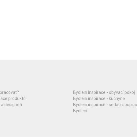
upracovat?
Bydlení inspirace - obývací pokoj
race produktů
Bydlení inspirace - kuchyně
 a designéři
Bydlení inspirace - sedací soupra
Bydlení