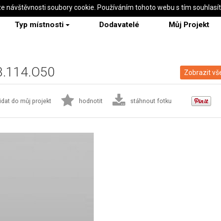
ze návštěvnosti soubory cookie. Používáním tohoto webu s tím souhlasí
Typ místnosti
Dodavatelé
Můj Projekt
43.114.O50
Zobrazit vš
idat do můj projekt
hodnotit
stáhnout fotku