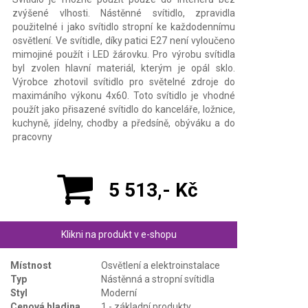
zvýšené vlhosti. Nástěnné svítidlo, zpravidla
použitelné i jako svítidlo stropní ke každodennímu
osvětlení. Ve svítidle, díky patici E27 není vyloučeno
mimojiné použít i LED žárovku. Pro výrobu svítidla
byl zvolen hlavní materiál, kterým je opál sklo.
Výrobce zhotovil svítidlo pro světelné zdroje do
maximáního výkonu 4x60. Toto svítidlo je vhodné
použít jako přisazené svítidlo do kanceláře, ložnice,
kuchyně, jídelny, chodby a předsíně, obýváku a do
pracovny
5 513,- Kč
Klikni na produkt v e-shopu
Místnost
Osvětlení a elektroinstalace
Typ
Nástěnná a stropní svítidla
Styl
Moderní
Cenová hladina
1 - základní produkty