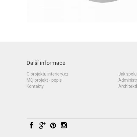
Další informace
O projektu interiery.cz
Jak spol
Můj projekt - popis
Administ
Kontakty
Architekti