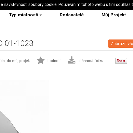
ze návštěvnosti soubory cookie. Používáním tohoto webu s tím souhlasí
Typ místnosti
Dodavatelé
Můj Projekt
RD 01-1023
Zobrazit vš
idat do můj projekt
hodnotit
stáhnout fotku