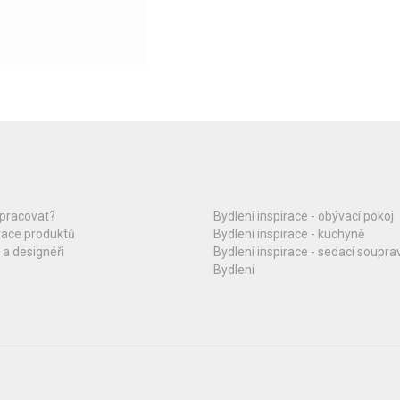
upracovat?
Bydlení inspirace - obývací pokoj
race produktů
Bydlení inspirace - kuchyně
 a designéři
Bydlení inspirace - sedací soupra
Bydlení