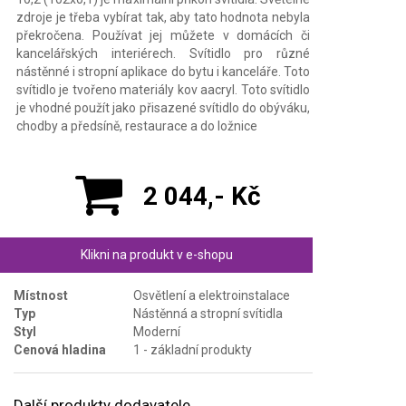
zdroje je třeba vybírat tak, aby tato hodnota nebyla
překročena. Používat jej můžete v domácích či
kancelářských interiérech. Svítidlo pro různé
nástěnné i stropní aplikace do bytu i kanceláře. Toto
svítidlo je tvořeno materiály kov aacryl. Toto svítidlo
je vhodné použít jako přisazené svítidlo do obýváku,
chodby a předsíně, restaurace a do ložnice
2 044,- Kč
Klikni na produkt v e-shopu
Místnost
Osvětlení a elektroinstalace
Typ
Nástěnná a stropní svítidla
Styl
Moderní
Cenová hladina
1 - základní produkty
Další produkty dodavatele