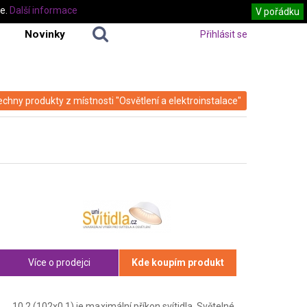
te.
Další informace
V pořádku
Novinky
Přihlásit se
echny produkty z místnosti "Osvětlení a elektroinstalace"
Více o prodejci
Kde koupím produkt
10,2 (102x0,1) je maximální příkon svítidla. Světelné