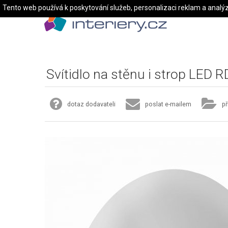
Tento web používá k poskytování služeb, personalizaci reklam a analý
Svítidlo na stěnu i strop LED 
dotaz dodavateli
poslat e-mailem
př