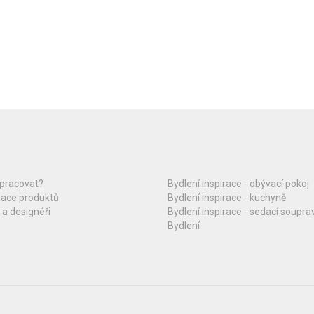
upracovat?
Bydlení inspirace - obývací pokoj
race produktů
Bydlení inspirace - kuchyně
 a designéři
Bydlení inspirace - sedací soupra
Bydlení