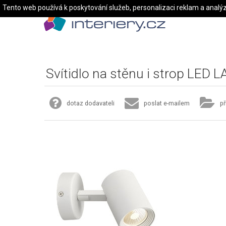
Tento web používá k poskytování služeb, personalizaci reklam a analý
Svítidlo na stěnu i strop LED 
dotaz dodavateli
poslat e-mailem
př