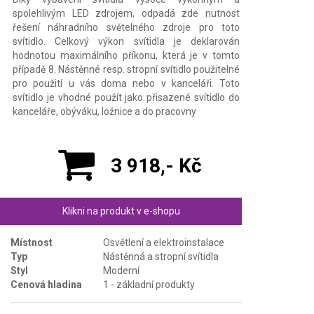
spolehlivým LED zdrojem, odpadá zde nutnost
řešení náhradního světelného zdroje pro toto
svítidlo. Celkový výkon svítidla je deklarován
hodnotou maximálního příkonu, která je v tomto
případě 8. Nástěnné resp. stropní svítidlo použitelné
pro použití u vás doma nebo v kanceláři. Toto
svítidlo je vhodné použít jako přisazené svítidlo do
kanceláře, obýváku, ložnice a do pracovny
3 918,- Kč
Klikni na produkt v e-shopu
Místnost
Osvětlení a elektroinstalace
Typ
Nástěnná a stropní svítidla
Styl
Moderní
Cenová hladina
1 - základní produkty