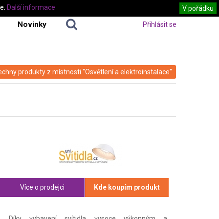
te.
Další informace
V pořádku
Novinky
Přihlásit se
echny produkty z místnosti "Osvětlení a elektroinstalace"
Více o prodejci
Kde koupím produkt
Díky vybavení svítidla vysoce výkonným a