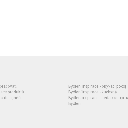
upracovat?
Bydlení inspirace - obývací pokoj
race produktů
Bydlení inspirace - kuchyně
 a designéři
Bydlení inspirace - sedací soupra
Bydlení