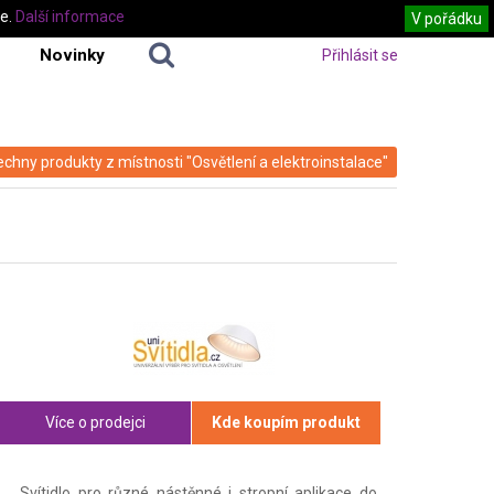
te.
Další informace
V pořádku
Novinky
Přihlásit se
echny produkty z místnosti "Osvětlení a elektroinstalace"
Více o prodejci
Kde koupím produkt
Svítidlo pro různé nástěnné i stropní aplikace do