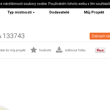
ze návštěvnosti soubory cookie. Používáním tohoto webu s tím souhlasí
Typ místnosti
Dodavatelé
Můj Projekt
LA 133743
Zobrazit vš
idat do můj projekt
hodnotit
stáhnout fotku