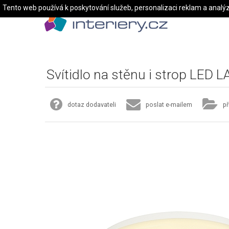
Tento web používá k poskytování služeb, personalizaci reklam a analý
Svítidlo na stěnu i strop LED 
dotaz dodavateli
poslat e-mailem
př