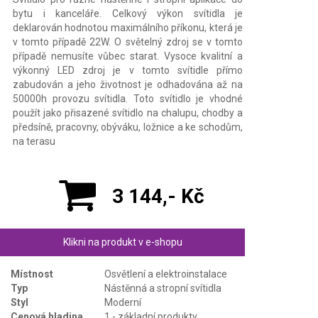
bytu i kanceláře. Celkový výkon svítidla je
deklarován hodnotou maximálního příkonu, která je
v tomto případě 22W. O světelný zdroj se v tomto
případě nemusíte vůbec starat. Vysoce kvalitní a
výkonný LED zdroj je v tomto svítidle přímo
zabudován a jeho životnost je odhadována až na
50000h provozu svítidla. Toto svítidlo je vhodné
použít jako přisazené svítidlo na chalupu, chodby a
předsíně, pracovny, obýváku, ložnice a ke schodům,
na terasu
3 144,- Kč
Klikni na produkt v e-shopu
Místnost
Osvětlení a elektroinstalace
Typ
Nástěnná a stropní svítidla
Styl
Moderní
Cenová hladina
1 - základní produkty