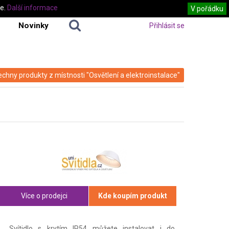
te.
Další informace
V pořádku
Novinky
Přihlásit se
echny produkty z místnosti "Osvětlení a elektroinstalace"
Více o prodejci
Kde koupím produkt
Svítidlo s krytím IP54 můžete instalovat i do