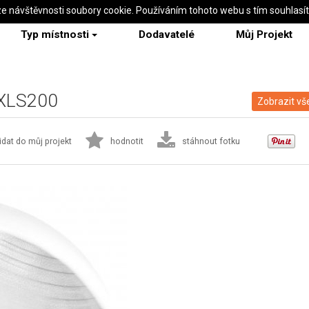
ze návštěvnosti soubory cookie. Používáním tohoto webu s tím souhlasí
Typ místnosti
Dodavatelé
Můj Projekt
 GXLS200
Zobrazit vš
idat do můj projekt
hodnotit
stáhnout fotku