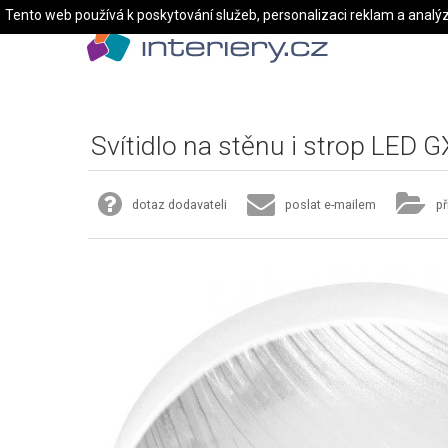
Tento web používá k poskytování služeb, personalizaci reklam a analý
Svítidlo na stěnu i strop LED
dotaz dodavateli
poslat e-mailem
př