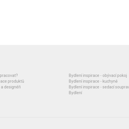
upracovat?
Bydlení inspirace - obývací pokoj
race produktů
Bydlení inspirace - kuchyně
 a designéři
Bydlení inspirace - sedací soupra
Bydlení