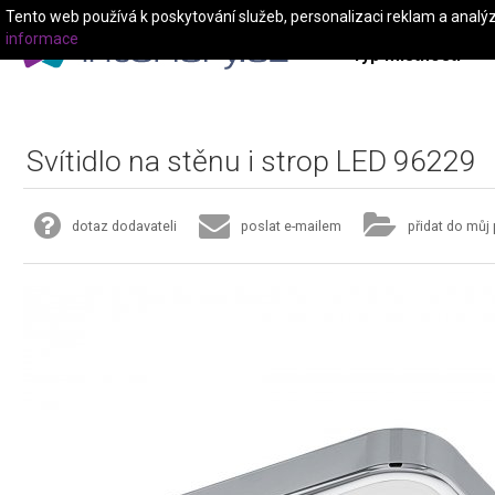
Tento web používá k poskytování služeb, personalizaci reklam a analý
informace
Typ místnosti
Svítidlo na stěnu i strop LED 96229
dotaz dodavateli
poslat e-mailem
přidat do můj 