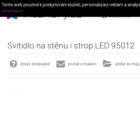
Tento web používá k poskytování služeb, personalizaci reklam a analý
informace
Typ místnosti
Svítidlo na stěnu i strop LED 95012
dotaz dodavateli
poslat e-mailem
přidat do můj 