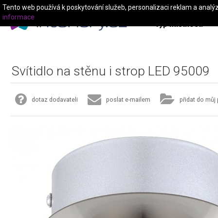
Tento web používá k poskytování služeb, personalizaci reklam a analý
informace
Typ místnosti
Svítidlo na stěnu i strop LED 95009
dotaz dodavateli
poslat e-mailem
přidat do můj 