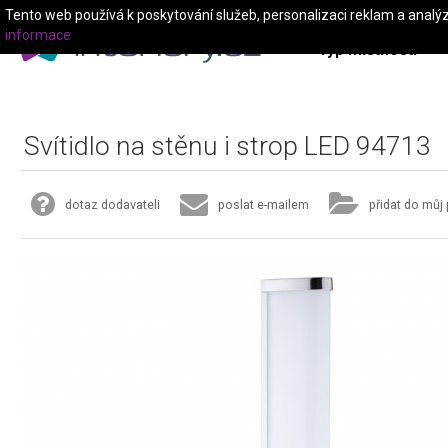
Tento web používá k poskytování služeb, personalizaci reklam a analý
informace
Typ místnosti
Svítidlo na stěnu i strop LED 94713
dotaz dodavateli
poslat e-mailem
přidat do můj 