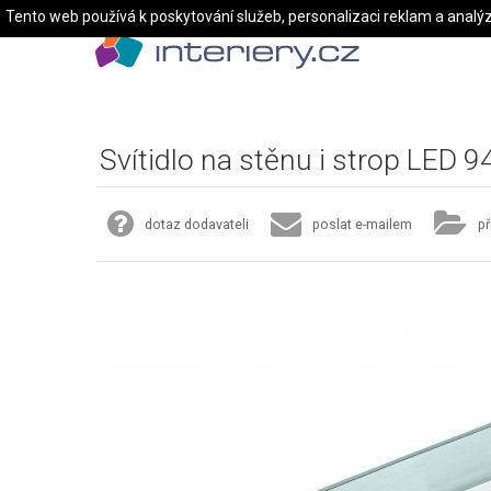
Tento web používá k poskytování služeb, personalizaci reklam a analý
Svítidlo na stěnu i strop LED 
dotaz dodavateli
poslat e-mailem
př