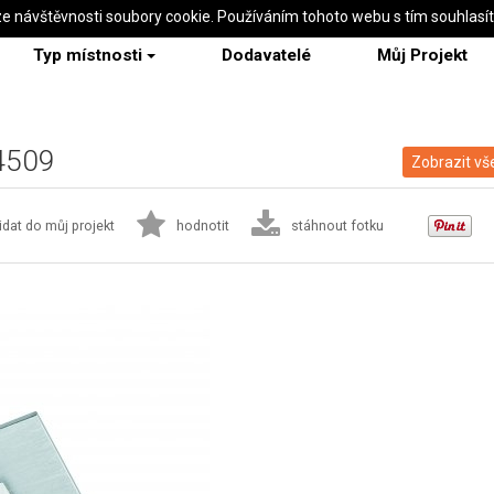
ze návštěvnosti soubory cookie. Používáním tohoto webu s tím souhlasí
Typ místnosti
Dodavatelé
Můj Projekt
94509
Zobrazit vš
idat do můj projekt
hodnotit
stáhnout fotku