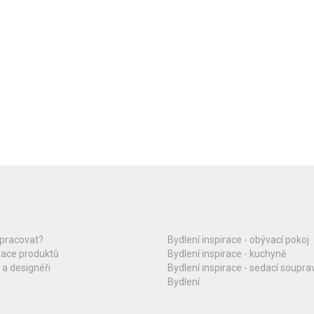
upracovat?
Bydlení inspirace - obývací pokoj
race produktů
Bydlení inspirace - kuchyně
 a designéři
Bydlení inspirace - sedací soupra
Bydlení