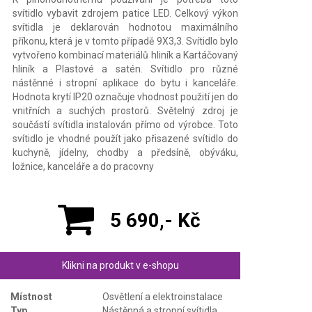
svítidlo vybavit zdrojem patice LED. Celkový výkon
svítidla je deklarován hodnotou maximálního
příkonu, která je v tomto případě 9X3,3. Svítidlo bylo
vytvořeno kombinací materiálů hliník a Kartáčovaný
hliník a Plastové a satén. Svítidlo pro různé
nástěnné i stropní aplikace do bytu i kanceláře.
Hodnota krytí IP20 označuje vhodnost použití jen do
vnitřních a suchých prostorů. Světelný zdroj je
součástí svítidla instalován přímo od výrobce. Toto
svítidlo je vhodné použít jako přisazené svítidlo do
kuchyně, jídelny, chodby a předsíně, obýváku,
ložnice, kanceláře a do pracovny
5 690,- Kč
Klikni na produkt v e-shopu
Místnost
Osvětlení a elektroinstalace
Typ
Nástěnná a stropní svítidla