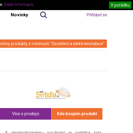
te.
Další informace
V pořádku
Novinky
Přihlásit se
echny produkty z místnosti "Osvětlení a elektroinstalace"
Více o prodejci
Kde koupím produkt
K plnohodnotnému používání je potřeba toto