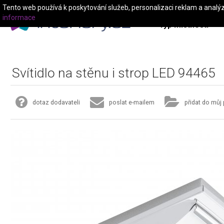
Tento web používá k poskytování služeb, personalizaci reklam a analý
informace
Typ místnosti
Svítidlo na stěnu i strop LED 94465
dotaz dodavateli
poslat e-mailem
přidat do můj 