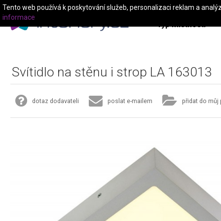
Tento web používá k poskytování služeb, personalizaci reklam a analý
informace
Typ místnosti
Svítidlo na stěnu i strop LA 163013
dotaz dodavateli
poslat e-mailem
přidat do můj 