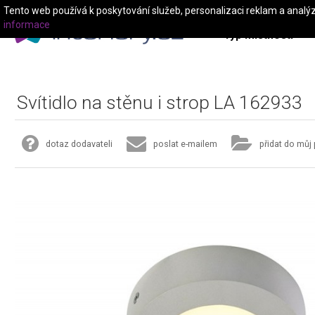
Tento web používá k poskytování služeb, personalizaci reklam a analý
informace
Typ místnosti
Svítidlo na stěnu i strop LA 162933
dotaz dodavateli
poslat e-mailem
přidat do můj 