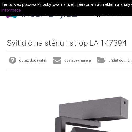
Tento web používá k poskytování služeb, personalizaci reklam a analý
informace
Typ místnosti
Svítidlo na stěnu i strop LA 147394
dotaz dodavateli
poslat e-mailem
přidat do můj 