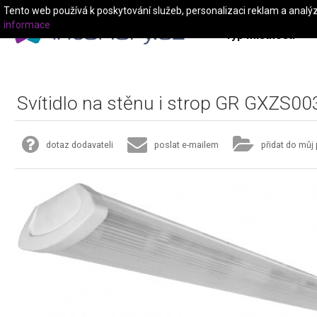
Tento web používá k poskytování služeb, personalizaci reklam a analý
informace
Typ místnosti
Svítidlo na stěnu i strop GR GXZS00
dotaz dodavateli
poslat e-mailem
přidat do můj 