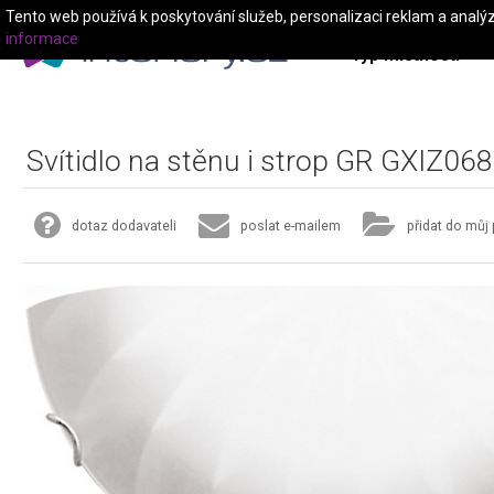
Tento web používá k poskytování služeb, personalizaci reklam a analý
informace
Typ místnosti
Svítidlo na stěnu i strop GR GXIZ068
dotaz dodavateli
poslat e-mailem
přidat do můj 