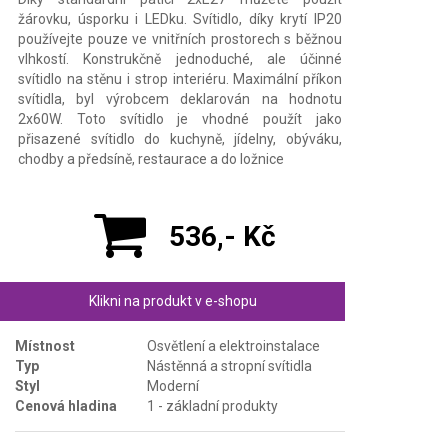
žárovku, úsporku i LEDku. Svítidlo, díky krytí IP20
používejte pouze ve vnitřních prostorech s běžnou
vlhkostí. Konstrukčně jednoduché, ale účinné
svítidlo na stěnu i strop interiéru. Maximální příkon
svítidla, byl výrobcem deklarován na hodnotu
2x60W. Toto svítidlo je vhodné použít jako
přisazené svítidlo do kuchyně, jídelny, obýváku,
chodby a předsíně, restaurace a do ložnice
536,- Kč
Klikni na produkt v e-shopu
Místnost
Osvětlení a elektroinstalace
Typ
Nástěnná a stropní svítidla
Styl
Moderní
Cenová hladina
1 - základní produkty