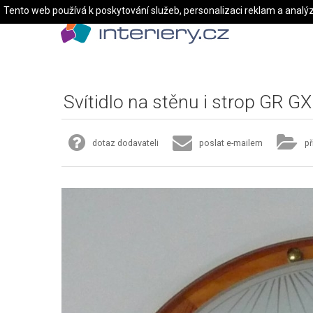
Tento web používá k poskytování služeb, personalizaci reklam a analý
Svítidlo na stěnu i strop GR G
dotaz dodavateli
poslat e-mailem
př