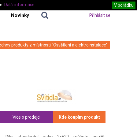
te.
Další informace
V pořádku
Novinky
Přihlásit se
echny produkty z místnosti "Osvětlení a elektroinstalace"
Více o prodejci
Kde koupím produkt
Díky standardní patici 2xE27 můžete použít