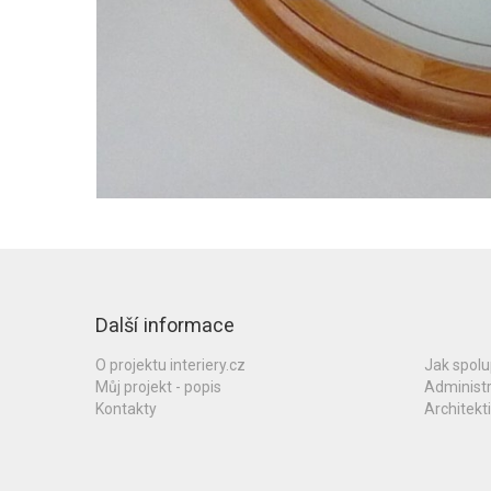
Další informace
O projektu interiery.cz
Jak spol
Můj projekt - popis
Administ
Kontakty
Architekti