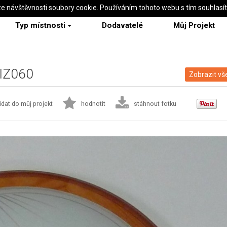
ze návštěvnosti soubory cookie. Používáním tohoto webu s tím souhlasí
Typ místnosti
Dodavatelé
Můj Projekt
XIZ060
Zobrazit vš
idat do můj projekt
hodnotit
stáhnout fotku