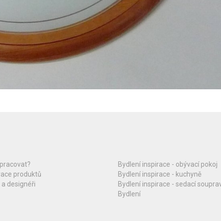
upracovat?
Bydlení inspirace - obývací pokoj
race produktů
Bydlení inspirace - kuchyně
 a designéři
Bydlení inspirace - sedací soupra
Bydlení