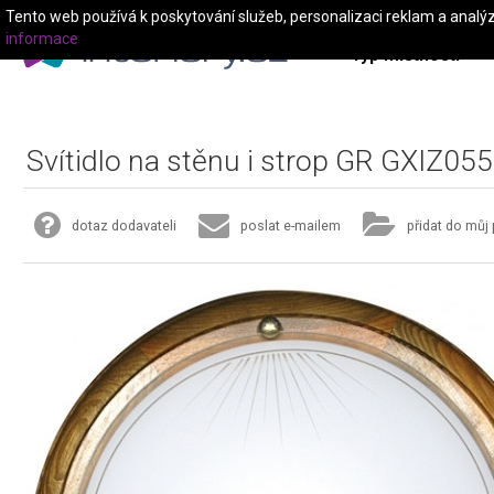
Tento web používá k poskytování služeb, personalizaci reklam a analý
informace
Typ místnosti
Svítidlo na stěnu i strop GR GXIZ055
dotaz dodavateli
poslat e-mailem
přidat do můj 