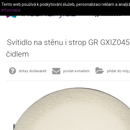
Tento web používá k poskytování služeb, personalizaci reklam a analý
informace
Typ místnosti
Svítidlo na stěnu i strop GR GXIZ045
čidlem
dotaz dodavateli
poslat e-mailem
přidat do můj 