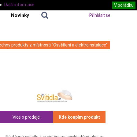
te.
Další informace
V pořádku
Novinky
Přihlásit se
echny produkty z místnosti "Osvětlení a elektroinstalace"
Více o prodejci
Kde koupím produkt
Nástěnné svítidlo k umístění na svislé stěny, ale i na