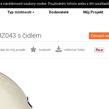
ze návštěvnosti soubory cookie. Používáním tohoto webu s tím souhlasí
Typ místnosti
Dodavatelé
Můj Projekt
XIZ043 s čidlem
Zobrazit vš
idat do můj projekt
hodnotit
stáhnout fotku