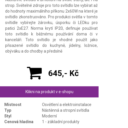
strop. Světelné zdroje pro toto svítidlo lze vybírat až
do hodnoty maximálního příkonu 2x60W na které je
svítidlo zkonstruováno. Pro produkci světla v tomto
svítidle vybírejte žárovku, úsporku či LEDku pro
patici 2xE27. Norma krytí IP20, definuje používat
toto svítidlo k běžnému používání doma či v
kanceláři. Toto svítidlo je vhodné použít jako
přisazené svítidlo do kuchyně, jídelny, ložnice,
obýváku a do chodby a předsíně
645,- Kč
Klikni na produkt v e-shopu
Místnost
Osvětlení a elektroinstalace
Typ
Nástěnná a stropní svítidla
Styl
Moderní
Cenová hladina
1 - základní produkty