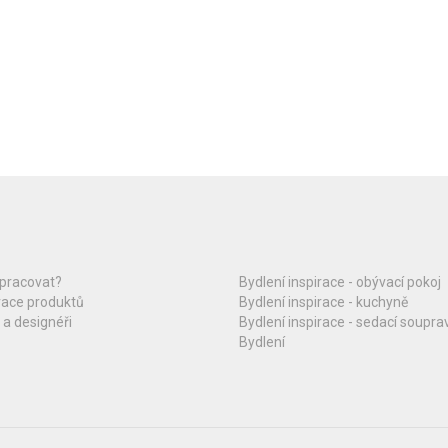
upracovat?
Bydlení inspirace - obývací pokoj
race produktů
Bydlení inspirace - kuchyně
 a designéři
Bydlení inspirace - sedací soupra
Bydlení