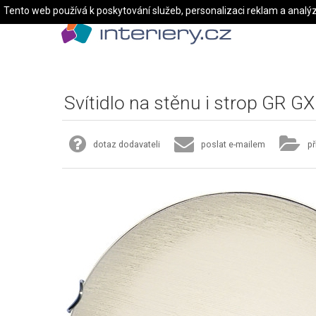
Tento web používá k poskytování služeb, personalizaci reklam a analý
Svítidlo na stěnu i strop GR G
dotaz dodavateli
poslat e-mailem
př